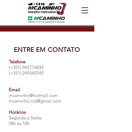
ENTRE EM CONTATO
Telefone
(+351)
965776834
(+351)
244569249
​
Email
mcaminho@hotmail.com
mcaminho.rcd@gmail.com
Horários
Segunda a Sexta:
08h às 18h